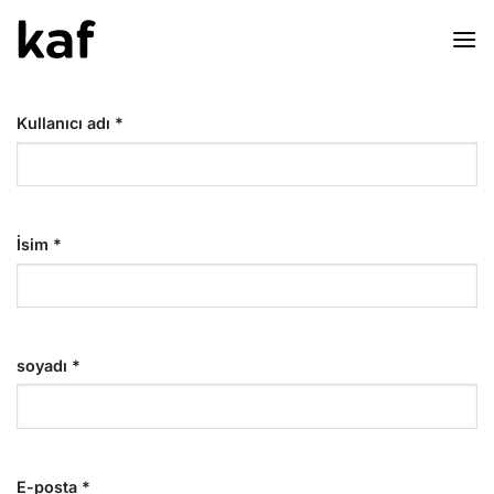
İçeriğe
atla
Kullanıcı adı
*
İsim
*
soyadı
*
E-posta
*